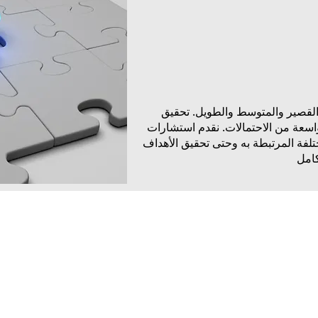
القصير والمتوسط والطويل. تحقيق
سعة من الاحتمالات. نقدم استشارات
تلفة المرتبطة به وحتى تحقيق الأهداف
المجموعة السادسة Srl
Via Rugabella 17 - 201 ميلانو (إيطاليا) - PI 04824270963 - REA MI1775171
جميع الحقوق محفوظة 2021 ©